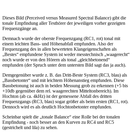
Dieses Bild (Perceived versus Measured Spectral Balance) gibt die
tonale Empfindung aller Testhörer der jeweiligen vorher gezeigten
Frequenzgänge an.
Demnach wurde der oberste Frequenzgang (RC1, rot) tonal mit
einem leichten Bass- und Höhenabfall empfunden. Also der
Frequenzgang des in allen bewerteten Klangeigenschaften als
„Bestes“ empfundene System ist weder messtechnisch „waagerecht“
noch wurde er von den Hörern als tonal „gleichbetonend“
empfunden (der Spruch unter dem untersten Bild sagt das ja auch).
Demgegenüber wurde z. B. das Dritt-Beste System (RC3, blau) als
„Bassbetonter“ und mit leichtem Höhenanstieg empfunden. Diese
Bassbetonung ist auch in beiden Messung grob zu erkennen (+5 bis
+10db gegenüber dem rel. waagerechten Mitteltonbereich). Im
Hochton (ab ca. 4kHz) ist der gemessene Abfall des dritten
Frequenzgangs (RC3, blau) sogar größer als beim ersten (RC1, rot).
Dennoch wird es als deutlich Hochtonbetonter empfunden.
Scheinbar spielt die „tonale Balance“ eine Rolle bei der tonalen
Empfindung - noch besser an den Kurven zu RC4 und RC5
(gestrichelt und lila) zu sehen.