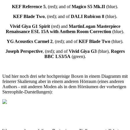
KEF Reference 5
, (red); and of
Magico S5 Mk.II
(blue).
KEF Blade Two
, (red); and of
DALI Rubicon 8
(blue).
Vivid Giya G1 Spirit
(red) and
MartinLogan Masterpiece
Renaissance ESL 15A with Anthem Room Correction
(blue).
YG Acoustics Carmel 2
, (red); and of
KEF Blade Two
(blue).
Joseph Perspective
, (red); and of
Vivid Giya G3
(blue),
Rogers
BBC LS3/5A
(green).
Und hier noch drei sehr hochpreisige Boxen in einem Diagramm mit
feinerer Skalierung aber in einem anderen Hörraum (eines anderen
Authors - mit anderen Moden als in dem Hörräumen der vorherigen
Stereophile-Darstellungen):