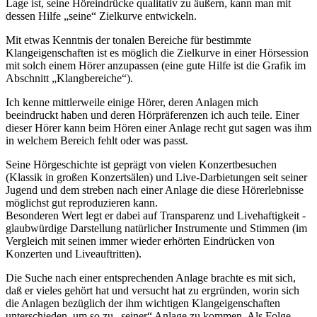
Lage ist, seine Höreindrücke qualitativ zu äußern, kann man mit
dessen Hilfe „seine“ Zielkurve entwickeln.
Mit etwas Kenntnis der tonalen Bereiche für bestimmte
Klangeigenschaften ist es möglich die Zielkurve in einer Hörsession
mit solch einem Hörer anzupassen (eine gute Hilfe ist die Grafik im
Abschnitt „Klangbereiche“).
Ich kenne mittlerweile einige Hörer, deren Anlagen mich
beeindruckt haben und deren Hörpräferenzen ich auch teile. Einer
dieser Hörer kann beim Hören einer Anlage recht gut sagen was ihm
in welchem Bereich fehlt oder was passt.
Seine Hörgeschichte ist geprägt von vielen Konzertbesuchen
(Klassik in großen Konzertsälen) und Live-Darbietungen seit seiner
Jugend und dem streben nach einer Anlage die diese Hörerlebnisse
möglichst gut reproduzieren kann.
Besonderen Wert legt er dabei auf Transparenz und Livehaftigkeit -
glaubwürdige Darstellung natürlicher Instrumente und Stimmen (im
Vergleich mit seinen immer wieder erhörten Eindrücken von
Konzerten und Liveauftritten).
Die Suche nach einer entsprechenden Anlage brachte es mit sich,
daß er vieles gehört hat und versucht hat zu ergründen, worin sich
die Anlagen bezüglich der ihm wichtigen Klangeigenschaften
unterschieden, um so zu „seiner“ Anlage zu kommen. Als Folge