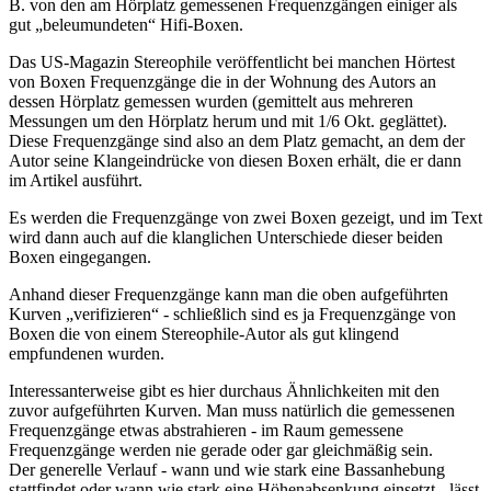
B. von den am Hörplatz gemessenen Frequenzgängen einiger als
gut „beleumundeten“ Hifi-Boxen.
Das US-Magazin Stereophile veröffentlicht bei manchen Hörtest
von Boxen Frequenzgänge die in der Wohnung des Autors an
dessen Hörplatz gemessen wurden (gemittelt aus mehreren
Messungen um den Hörplatz herum und mit 1/6 Okt. geglättet).
Diese Frequenzgänge sind also an dem Platz gemacht, an dem der
Autor seine Klangeindrücke von diesen Boxen erhält, die er dann
im Artikel ausführt.
Es werden die Frequenzgänge von zwei Boxen gezeigt, und im Text
wird dann auch auf die klanglichen Unterschiede dieser beiden
Boxen eingegangen.
Anhand dieser Frequenzgänge kann man die oben aufgeführten
Kurven „verifizieren“ - schließlich sind es ja Frequenzgänge von
Boxen die von einem Stereophile-Autor als gut klingend
empfundenen wurden.
Interessanterweise gibt es hier durchaus Ähnlichkeiten mit den
zuvor aufgeführten Kurven. Man muss natürlich die gemessenen
Frequenzgänge etwas abstrahieren - im Raum gemessene
Frequenzgänge werden nie gerade oder gar gleichmäßig sein.
Der generelle Verlauf - wann und wie stark eine Bassanhebung
stattfindet oder wann wie stark eine Höhenabsenkung einsetzt - lässt