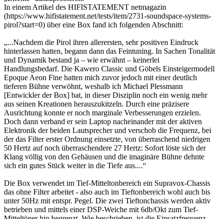
In einem Artikel des HIFISTATEMENT netmagazin
(https://www.hifistatement.net/tests/item/2731-soundspace-systems-
pirol?start=0) über eine Box fand ich folgenden Abschnitt:
„...Nachdem die Pirol ihren allerersten, sehr positiven Eindruck
hinterlassen hatten, begann dann das Feintuning. In Sachen Tonalität
und Dynamik bestand ja – wie erwähnt – keinerlei
Handlungsbedarf. Die Kawero Classic und Göbels Einsteigermodell
Epoque Aeon Fine hatten mich zuvor jedoch mit einer deutlich
tieferen Bühne verwöhnt, weshalb ich Michael Plessmann
[Entwickler der Box] bat, in dieser Disziplin noch ein wenig mehr
aus seinen Kreationen herauszukitzeln. Durch eine präzisere
Ausrichtung konnte er noch marginale Verbesserungen erzielen.
Doch dann verband er sein Laptop nacheinander mit der aktiven
Elektronik der beiden Lautsprecher und verschob die Frequenz, bei
der das Filter erster Ordnung einsetzte, von überraschend niedrigen
50 Hertz auf noch überraschendere 27 Hertz: Sofort löste sich der
Klang völlig von den Gehäusen und die imaginäre Bühne dehnte
sich ein gutes Stück weiter in die Tiefe aus....“
Die Box verwendet im Tief-Mitteltonbereich ein Supravox-Chassis
das ohne Filter arbeitet - also auch im Tieftonbereich wohl auch bis
unter 50Hz mit entspr. Pegel. Die zwei Tieftonchassis werden aktiv
betrieben und mittels einer DSP-Weiche mit 6db/Okt zum Tief-
Mitteltöner hin begrenzt. Wie beschrieben, ist die Einsatzfrequenz