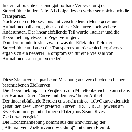
In der Tat brachte das eine gut hörbare Verbesserung der
Stereobühne in der Tiefe. Als Folge dessen verbesserte sich auch die
Transparenz.
Nach weiteren Hörsessions mit verschiedenen Musikgeres und
Aufnahmequalitäten, gab es an dieser Zielkurve noch weitere
Änderungen. Der linear abfallende Teil wurde „steiler“ und die
Bassanhebung etwas im Pegel verringert.
Damit verminderte sich zwar etwas der Effekt der Tiefe der
Stereobühne und auch die Transparenz wurde schlechter, aber es
ergab sich ein besserer „Kompromiss“ für eine Vielzahl von
Aufnahmen - also „universeller“.
Diese Zielkurve ist quasi eine Mischung aus verschiedenen bisher
beschriebenen Zielkurven.
Die Bassanhebung - im Vergleich zum Mitteltonbereich - kommt aus
der Harman Target Curve und dem erwähnten Artikel.
Der linear abfallende Bereich entspricht mit ca. 1db/Oktave ziemlich
genau den zwei „most prefered Kurven“ (RC1, RC2 - jeweils am
Sweetspot und gemittelt über 6 Plätze) aus Sean Olives
Zielkurvenvergleich.
Die Hochtonanhebung kommt aus der Entwicklung der
„Alternativen Zielkurvenentwicklung“ mit einem Freund.