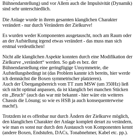
Bühnendarstellung) und vor Allem auch die Impulsivität (Dynamik)
sind sehr unterschiedlich.
Die Anlage wurde in ihrem gesamten klanglichen Charakter
verändert - nur durch Verändern der Zielkurve!
Es wurden weder Komponenten ausgetauscht, noch am Raum oder
an der Aufstellung irgend etwas verändert - das muss man sich
erstmal verdeutlichen!
Nicht alle klanglichen Aspekte konnten durch eine Modifikation der
Zielkurve „verändert“ werden. So gab es bez. der
Bühnendarstellung eine geringfügige Unsymmetrie, die
Aufstellungsbedingt ist (das Problem kannte ich bereits, hier werde
ich demnächst die Boxen symmetrischer platzieren).
Auch der Übergangsbereich vom TT zum MSW (um 350Hz) ließ
sich nicht optimal anpassen, da ist klanglich bei manchen Stücken
ein „Bruch“ (auch das war mir bekannt - hier wäre ein weiteres
Chassis die Lösung; so wie es HSB ja auch konsequenterweise
macht!).
Trotzdem ist es offenbar nur durch Ändern der Zielkurve möglich,
den klanglichen Charakter der Anlage komplett derart zu verändern,
wie man es sonst nur durch den Austausch von Komponenten kennt
(andere Boxen, Endstufen, DACs, Tonabnehmer, Kabel etc. pp.).