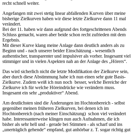
recht schnell weiter.
Angefangen mit zwei stetig linear abfallenden Kurven über meine
bisherige Zielkurven haben wir diese letzte Zielkurve dann 11 mal
verändert.
Bei der 11. haben wir dann aufgrund des fortgeschrittenen Abends
Schluss gemacht, waren aber beide schon recht zufrieden mit dem
Ergebnis.
Mit dieser Kurve klang meine Anlage dann deutlich anders als zu
Beginn und - nach unserer beider Einschätzung - wesentlich
authentischer, transparenter und impulsiver als vorher. Insgesamt viel
stimmiger und in vielen Aspekten nah an der Anlage des „Hörers“.
Das wird sicherlich nicht die letzte Modifikation der Zielkurve sein,
aber durch diese Abstimmung habe ich nun einen sehr gute Basis-
Zielkurve. Zudem weiß ich nun noch besser, welche Bereiche der
Zielkurve ich für welche Höreindrücke wie verändern muss.
Insgesamt ein sehr „produktiver“ Abend.
Am deutlichsten sind die Änderungen im Hochtonbereich - selbst
gegenüber meinen früheren Zielkurven, bei denen ich im
Hochtonbereich (nach meiner Einschätzung) schon viel verändert
habe. Interessanterweise klingen nun auch Aufnahmen, die ich
bisher als sehr hell und - gerade bei Stimmen - als scharf und ins
„unerträglich gehende“ empfand, gut anhörbar z. T. sogar richtig gut