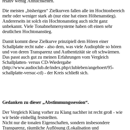
relativ wenig Ähnlichkeiten.
Die meisten „bisherigen“ Zielkurven fallen alle im Hochtonbereich
mehr oder weniger stark ab (nur eine hat einen Höhenanstieg).
Andererseits ist solch ein Hochtonanstieg auch nicht ganz
unbekannt. Viele Tonabnehmersysteme haben oft einen sehr
deutlichen Hochtonanstieg.
Damit kommt diese Zielkurve prinzipiell dem Hören einer
Schallplatte recht nahe - also dem, was viele Audiophile so hören
und von deren Transparenz und Authentizität sie oft schwärmen.
Das passt auch gut zu meinen Erfahrungen vom Vergleich
Schallplatten- versus CD-Wiedergabe
(http://www.audioclub.de/index.php/clubleben/angehoert/95-
schallplatte-versuc-cd) - der Kreis schließt sich.
Gedanken zu dieser „Abstimmungssession“.
Der Vergleich Klang vorher zu Klang nachher ist recht groß - wie
wir beide einhellig feststellten.
Nicht nur die tonalen Eigenschaften, sondern insbesondere
Transparenz, räumliche Auflösung (Lokalisation und