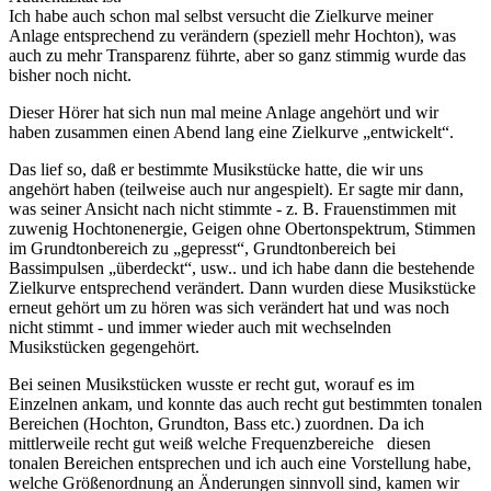
Ich habe auch schon mal selbst versucht die Zielkurve meiner
Anlage entsprechend zu verändern (speziell mehr Hochton), was
auch zu mehr Transparenz führte, aber so ganz stimmig wurde das
bisher noch nicht.
Dieser Hörer hat sich nun mal meine Anlage angehört und wir
haben zusammen einen Abend lang eine Zielkurve „entwickelt“.
Das lief so, daß er bestimmte Musikstücke hatte, die wir uns
angehört haben (teilweise auch nur angespielt). Er sagte mir dann,
was seiner Ansicht nach nicht stimmte - z. B. Frauenstimmen mit
zuwenig Hochtonenergie, Geigen ohne Obertonspektrum, Stimmen
im Grundtonbereich zu „gepresst“, Grundtonbereich bei
Bassimpulsen „überdeckt“, usw.. und ich habe dann die bestehende
Zielkurve entsprechend verändert. Dann wurden diese Musikstücke
erneut gehört um zu hören was sich verändert hat und was noch
nicht stimmt - und immer wieder auch mit wechselnden
Musikstücken gegengehört.
Bei seinen Musikstücken wusste er recht gut, worauf es im
Einzelnen ankam, und konnte das auch recht gut bestimmten tonalen
Bereichen (Hochton, Grundton, Bass etc.) zuordnen. Da ich
mittlerweile recht gut weiß welche Frequenzbereiche diesen
tonalen Bereichen entsprechen und ich auch eine Vorstellung habe,
welche Größenordnung an Änderungen sinnvoll sind, kamen wir