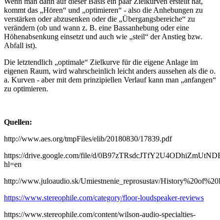
Wenn man dann auf dieser Basis ein paar Zielkurven erstellt hat,
kommt das „Hören“ und „optimieren“ - also die Anhebungen zu
verstärken oder abzusenken oder die „Übergangsbereiche“ zu
verändern (ob und wann z. B. eine Bassanhebung oder eine
Höhenabsenkung einsetzt und auch wie „steil“ der Anstieg bzw.
Abfall ist).
Die letztendlich „optimale“ Zielkurve für die eigene Anlage im
eigenen Raum, wird wahrscheinlich leicht anders aussehen als die o.
a. Kurven - aber mit dem prinzipiellen Verlauf kann man „anfangen“
zu optimieren.
Quellen:
http://www.aes.org/tmpFiles/elib/20180830/17839.pdf
https://drive.google.com/file/d/0B97zTRsdcJTfY2U4ODhi
hl=en
http://www.juloaudio.sk/Umiestnenie_reprosustav/History%20of
https://www.stereophile.com/category/floor-loudspeaker-reviews
https://www.stereophile.com/content/wilson-audio-specialties-