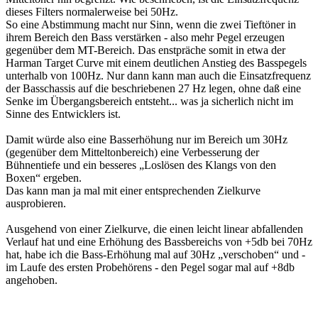
dieses Filters normalerweise bei 50Hz.
So eine Abstimmung macht nur Sinn, wenn die zwei Tieftöner in
ihrem Bereich den Bass verstärken - also mehr Pegel erzeugen
gegenüber dem MT-Bereich. Das enstpräche somit in etwa der
Harman Target Curve mit einem deutlichen Anstieg des Basspegels
unterhalb von 100Hz. Nur dann kann man auch die Einsatzfrequenz
der Basschassis auf die beschriebenen 27 Hz legen, ohne daß eine
Senke im Übergangsbereich entsteht... was ja sicherlich nicht im
Sinne des Entwicklers ist.
Damit würde also eine Basserhöhung nur im Bereich um 30Hz
(gegenüber dem Mitteltonbereich) eine Verbesserung der
Bühnentiefe und ein besseres „Loslösen des Klangs von den
Boxen“ ergeben.
Das kann man ja mal mit einer entsprechenden Zielkurve
ausprobieren.
Ausgehend von einer Zielkurve, die einen leicht linear abfallenden
Verlauf hat und eine Erhöhung des Bassbereichs von +5db bei 70Hz
hat, habe ich die Bass-Erhöhung mal auf 30Hz „verschoben“ und -
im Laufe des ersten Probehörens - den Pegel sogar mal auf +8db
angehoben.