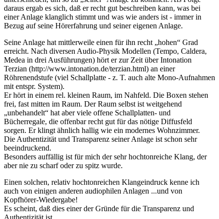
daraus ergab es sich, daß er recht gut beschreiben kann, was bei
einer Anlage klanglich stimmt und was wie anders ist - immer in
Bezug auf seine Hörerfahrung und seiner eigenen Anlage.
Seine Anlage hat mittlerweile einen für ihn recht „hohen“ Grad
erreicht. Nach diversen Audio-Physik Modellen (Tempo, Caldera,
Medea in drei Ausführungen) hört er zur Zeit über Intonation
Terzian (http://www.intonation.de/terzian.html) an einer
Röhrenendstufe (viel Schallplatte - z. T. auch alte Mono-Aufnahmen
mit entspr. System).
Er hört in einem rel. kleinen Raum, im Nahfeld. Die Boxen stehen
frei, fast mitten im Raum. Der Raum selbst ist weitgehend
„unbehandelt“ hat aber viele offene Schallplatten- und
Bücherregale, die offenbar recht gut für das nötige Diffusfeld
sorgen. Er klingt ähnlich hallig wie ein modernes Wohnzimmer.
Die Authentizität und Transparenz seiner Anlage ist schon sehr
beeindruckend.
Besonders auffällig ist für mich der sehr hochtonreiche Klang, der
aber nie zu scharf oder zu spitz wurde.
Einen solchen, relativ hochtonreichen Klangeindruck kenne ich
auch von einigen anderen audiophilen Anlagen ...und von
Kopfhörer-Wiedergabe!
Es scheint, daß dies einer der Gründe für die Transparenz und
Authentizität ist.