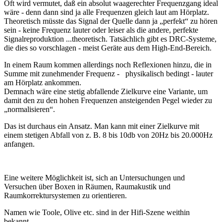
Oft wird vermutet, daß ein absolut waagerechter Frequenzgang ideal
wäre - denn dann sind ja alle Frequenzen gleich laut am Hörplatz.
Theoretisch müsste das Signal der Quelle dann ja „perfekt“ zu hören
sein - keine Frequenz lauter oder leiser als die andere, perfekte
Signalreproduktion ...theoretisch. Tatsächlich gibt es DRC-Systeme,
die dies so vorschlagen - meist Geräte aus dem High-End-Bereich.
In einem Raum kommen allerdings noch Reflexionen hinzu, die in
Summe mit zunehmender Frequenz - physikalisch bedingt - lauter
am Hörplatz ankommen.
Demnach wäre eine stetig abfallende Zielkurve eine Variante, um
damit den zu den hohen Frequenzen ansteigenden Pegel wieder zu
„normalisieren“.
Das ist durchaus ein Ansatz. Man kann mit einer Zielkurve mit
einem stetigen Abfall von z. B. 8 bis 10db von 20Hz bis 20.000Hz
anfangen.
Eine weitere Möglichkeit ist, sich an Untersuchungen und
Versuchen über Boxen in Räumen, Raumakustik und
Raumkorrektursystemen zu orientieren.
Namen wie Toole, Olive etc. sind in der Hifi-Szene weithin
bekannt.