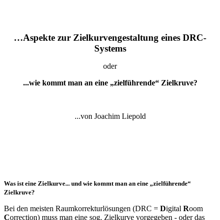
…Aspekte zur Zielkurvengestaltung eines DRC-
Systems
oder
...wie kommt man an eine „zielführende“ Zielkruve?
...von Joachim Liepold
Was ist eine Zielkurve... und wie kommt man an eine „zielführende“
Zielkruve?
Bei den meisten Raumkorrekturlösungen (DRC =
D
igital
R
oom
C
orrection) muss man eine sog. Zielkurve vorgegeben - oder das